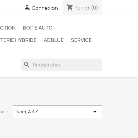
shopping_cart

Panier
(0)
Connexion
ECTION
BOITE AUTO
TERIE HYBRIDE
ADBLUE
SERVICE
search

par :
Nom, A à Z