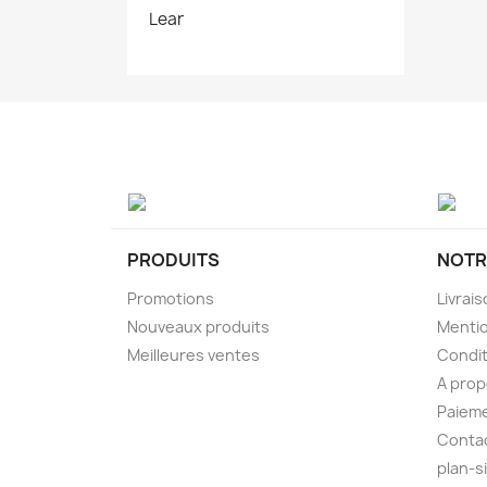
Lear
PRODUITS
NOTR
Promotions
Livrai
Nouveaux produits
Mentio
Meilleures ventes
Condit
A pro
Paieme
Conta
plan-s