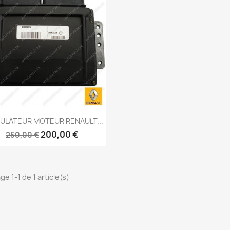
Aperçu rapide

ULATEUR MOTEUR RENAULT...
200,00 €
250,00 €
ge 1-1 de 1 article(s)