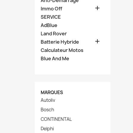
Anti-Demarrage

Immo Off
SERVICE
AdBlue
Land Rover

Batterie Hybride
Calculateur Motos
Blue And Me
MARQUES
Autoliv
Bosch
CONTINENTAL
Delphi