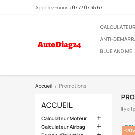
Appelez-nous :
07 77 07 35 67
CALCULATEU
ANTI-DEMARR
BLUE AND ME
Accueil
Promotions
PRO
ACCUEIL
Il y a 1

Calculateur Moteur

Calculateur Airbag
-20
