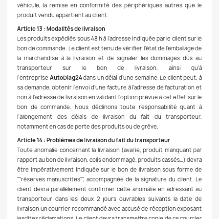
véhicule, la remise en conformité des périphériques autres que le
produit vendu appartient au client.
Article 13 : Modalités de livraison
Les produits expédiés sous 48 h à l'adresse indiquée par le client sur le
bon de commande. Le client est tenu de vérifier l'état de l'emballage de
la marchandise à la livraison et de signaler les dommages dûs au
transporteur sur le bon de livraison, ainsi qu'à
l’entreprise
AutoDiag24
dans un délai d'une semaine. Le client peut, à
sa demande, obtenir l'envoi d'une facture à l'adresse de facturation et
non à l'adresse de livraison en validant l'option prévue à cet effet sur le
bon de commande. Nous déclinons toute responsabilité quant à
l’allongement des délais de livraison du fait du transporteur,
notamment en cas de perte des produits ou de grève.
Article 14 : Problèmes de livraison du fait du transporteur
Toute anomalie concernant la livraison (avarie, produit manquant par
rapport au bon de livraison, colis endommagé, produits cassés…) devra
être impérativement indiquée sur le bon de livraison sous forme de
""réserves manuscrites"", accompagnée de la signature du client. Le
client devra parallèlement confirmer cette anomalie en adressant au
transporteur dans les deux 2 jours ouvrables suivants la date de
livraison un courrier recommandé avec accusé de réception exposant
lesdites réclamations. Le client devra transmettre copie de ce courrier