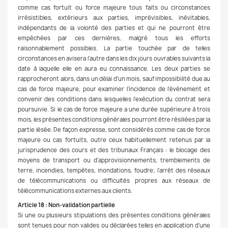
comme cas fortuit ou force majeure tous faits ou circonstances
irrésistibles, extérieurs aux parties, imprévisibles, inévitables,
indépendants de la volonté des parties et qui ne pourront être
empêchées par ces dernières, malgré tous les efforts
raisonnablement possibles. La partie touchée par de telles
circonstances en avisera l'autre dans les dix jours ouvrables suivants la
date à laquelle elle en aura eu connaissance. Les deux parties se
rapprocheront alors, dans un délai d'un mois, sauf impossibilité due au
cas de force majeure, pour examiner l'incidence de l'événement et
convenir des conditions dans lesquelles l'exécution du contrat sera
poursuivie. Si le cas de force majeure a une durée supérieure à trois
mois, les présentes conditions générales pourront être résiliées par la
partie lésée. De façon expresse, sont considérés comme cas de force
majeure ou cas fortuits, outre ceux habituellement retenus par la
jurisprudence des cours et des tribunaux Français : le blocage des
moyens de transport ou d'approvisionnements, tremblements de
terre, incendies, tempêtes, inondations, foudre; l'arrêt des réseaux
de télécommunications ou difficultés propres aux réseaux de
télécommunications externes aux clients.
Article 18 : Non-validation partielle
Si une ou plusieurs stipulations des présentes conditions générales
sont tenues pour non valides ou déclarées telles en application d'une