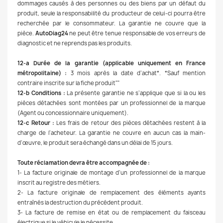
dommages causés à des personnes ou des biens par un défaut du
produit, seule la responsabilité du producteur de celui-ci pourra être
recherchée par le consommateur. La garantie ne couvre que la
pièce.
AutoDiag24
ne peut être tenue responsable de vos erreurs de
diagnostic et ne reprends pas les produits.
12-a Durée de la garantie (applicable uniquement en France
métropolitaine) :
3 mois après la date d’achat*. *Sauf mention
contraire inscrite sur la fiche produit""
12-b Conditions :
La présente garantie ne s’applique que si la ou les
pièces détachées sont montées par un professionnel de la marque
(Agent ou concessionnaire uniquement).
12-c Retour :
Les frais de retour des pièces détachées restent à la
charge de l’acheteur. La garantie ne couvre en aucun cas la main-
d’œuvre, le produit sera échangé dans un délai de 15 jours.
Toute réclamation devra être accompagnée de :
1- La facture originale de montage d’un professionnel de la marque
inscrit au registre des métiers.
2- La facture originale de remplacement des éléments ayants
entraînés la destruction du précédent produit.
3- La facture de remise en état ou de remplacement du faisceau
électrique si le véhicule le nécessite.