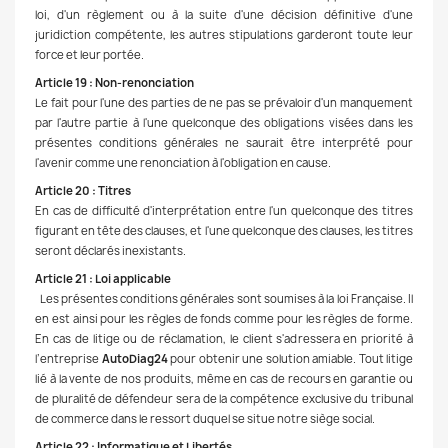
loi, d'un règlement ou à la suite d'une décision définitive d'une
juridiction compétente, les autres stipulations garderont toute leur
force et leur portée.
Article 19 : Non-renonciation
Le fait pour l'une des parties de ne pas se prévaloir d'un manquement
par l'autre partie à l'une quelconque des obligations visées dans les
présentes conditions générales ne saurait être interprété pour
l'avenir comme une renonciation à l'obligation en cause.
Article 20 : Titres
En cas de difficulté d'interprétation entre l'un quelconque des titres
figurant en tête des clauses, et l'une quelconque des clauses, les titres
seront déclarés inexistants.
Article 21 : Loi applicable
Les présentes conditions générales sont soumises à la loi Française. Il
en est ainsi pour les règles de fonds comme pour les règles de forme.
En cas de litige ou de réclamation, le client s'adressera en priorité à
l’entreprise
AutoDiag24
pour obtenir une solution amiable. Tout litige
lié à la vente de nos produits, même en cas de recours en garantie ou
de pluralité de défendeur sera de la compétence exclusive du tribunal
de commerce dans le ressort duquel se situe notre siège social.
Article 22 : Informatique et Libertés