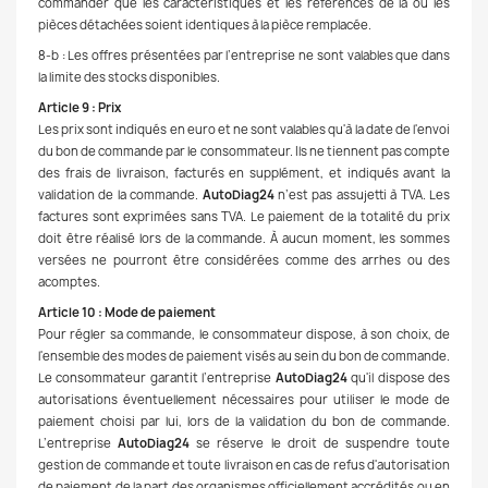
commander que les caractéristiques et les références de la ou les
pièces détachées soient identiques à la pièce remplacée.
8-b : Les offres présentées par l’entreprise ne sont valables que dans
la limite des stocks disponibles.
Article 9 : Prix
Les prix sont indiqués en euro et ne sont valables qu'à la date de l'envoi
du bon de commande par le consommateur. Ils ne tiennent pas compte
des frais de livraison, facturés en supplément, et indiqués avant la
validation de la commande.
AutoDiag24
n’est pas assujetti à TVA. Les
factures sont exprimées sans TVA. Le paiement de la totalité du prix
doit être réalisé lors de la commande. À aucun moment, les sommes
versées ne pourront être considérées comme des arrhes ou des
acomptes.
Article 10 : Mode de paiement
Pour régler sa commande, le consommateur dispose, à son choix, de
l'ensemble des modes de paiement visés au sein du bon de commande.
Le consommateur garantit l’entreprise
AutoDiag24
qu'il dispose des
autorisations éventuellement nécessaires pour utiliser le mode de
paiement choisi par lui, lors de la validation du bon de commande.
L’entreprise
AutoDiag24
se réserve le droit de suspendre toute
gestion de commande et toute livraison en cas de refus d'autorisation
de paiement de la part des organismes officiellement accrédités ou en