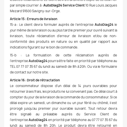
par simple courrier à :
AutoDiag24
Service Client
10 Rue Louis Jacques
Mezard 91600 Savigny-sur-Orge.
Article 15 : Erreurs de livraison
15-a : Le client devra formuler auprès de l’entreprise
AutoDiag24
le
jour même de la livraison ou au plus tard le premier jour ouvré suivant la
livraison, toute réclamation d'erreur de livraison et/ou de non-
conformité des produits en nature ou en qualité par rapport aux
indications figurant sur le bon de commande.
15-b : La formulation de cette réclamation auprès de
l’entreprise
AutoDiag24
pourra être faite en priorité par téléphone au
TEL 07 77 07 35 67 du lundi au samedi de 8h à 20h. Ou via le formulaire
de contact sur notre site.
Article 16 : Droit de rétractation
Le consommateur dispose d'un délai de 14 jours ouvrables pour
retourner à ses frais, les produits ne lui convenant pas. Ce délai court à
compter du jour de la livraison de la commande du consommateur. Si ce
délai expire un samedi, un dimanche ou un jour férié ou chômé, il est
prorogé jusqu'au premier jour ouvrable suivant. Tout retour devra
être signalé au préalable auprès du Service Client de
l’entreprise
AutoDiag24
en priorité par téléphone au 07 77 07 35 67 du
lundi au samedi de 8h 20h. Le produit devra être retourné en