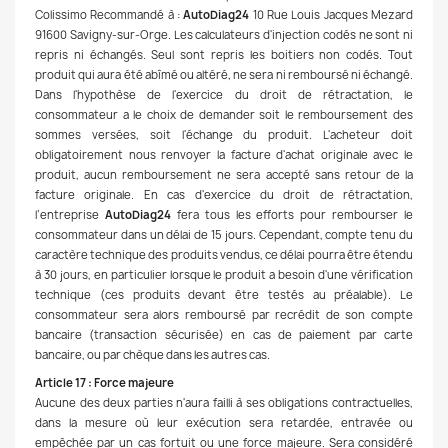
Colissimo Recommandé à :
AutoDiag24
10 Rue Louis Jacques Mezard
91600 Savigny-sur-Orge. Les calculateurs d'injection codés ne sont ni
repris ni échangés. Seul sont repris les boitiers non codés. Tout
produit qui aura été abîmé ou altéré, ne sera ni remboursé ni échangé.
Dans l'hypothèse de l'exercice du droit de rétractation, le
consommateur a le choix de demander soit le remboursement des
sommes versées, soit l'échange du produit. L'acheteur doit
obligatoirement nous renvoyer la facture d'achat originale avec le
produit, aucun remboursement ne sera accepté sans retour de la
facture originale. En cas d'exercice du droit de rétractation,
l’entreprise
AutoDiag24
fera tous les efforts pour rembourser le
consommateur dans un délai de 15 jours. Cependant, compte tenu du
caractère technique des produits vendus, ce délai pourra être étendu
à 30 jours, en particulier lorsque le produit a besoin d'une vérification
technique (ces produits devant être testés au préalable). Le
consommateur sera alors remboursé par recrédit de son compte
bancaire (transaction sécurisée) en cas de paiement par carte
bancaire, ou par chèque dans les autres cas.
Article 17 : Force majeure
Aucune des deux parties n'aura failli à ses obligations contractuelles,
dans la mesure où leur exécution sera retardée, entravée ou
empêchée par un cas fortuit ou une force majeure. Sera considéré