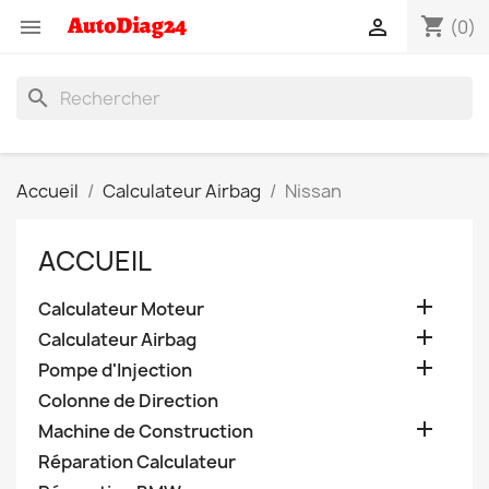
shopping_cart


(0)
search
Accueil
Calculateur Airbag
Nissan
ACCUEIL

Calculateur Moteur

Calculateur Airbag

Pompe d'Injection
Colonne de Direction

Machine de Construction
Réparation Calculateur