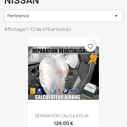
NISSAN

Pertinence
Affichage 1-12 de 419 article(s)
favorite_border
RÉPARATION CALCULATEUR...
129,00 €