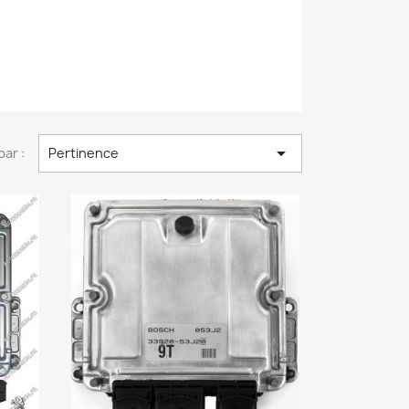

par :
Pertinence