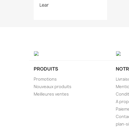
Lear
PRODUITS
NOTR
Promotions
Livrai
Nouveaux produits
Mentio
Meilleures ventes
Condit
A pro
Paieme
Conta
plan-s