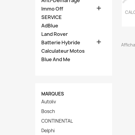
Anti-Demarrage

Immo Off
CAL
SERVICE
AdBlue
Land Rover

Batterie Hybride
Afficha
Calculateur Motos
Blue And Me
MARQUES
Autoliv
Bosch
CONTINENTAL
Delphi