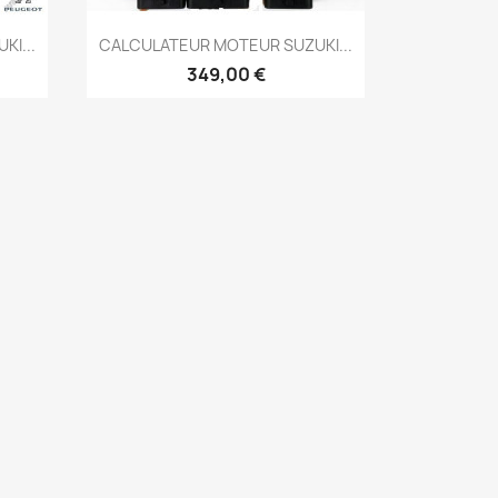
Aperçu rapide

I...
CALCULATEUR MOTEUR SUZUKI...
349,00 €