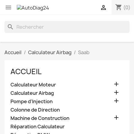
shopping_cart


(0)
search
Accueil
Calculateur Airbag
Saab
ACCUEIL

Calculateur Moteur

Calculateur Airbag

Pompe d'Injection
Colonne de Direction

Machine de Construction
Réparation Calculateur