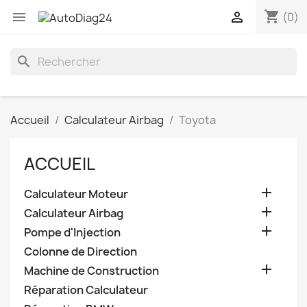
shopping_cart


(0)
search
Accueil
Calculateur Airbag
Toyota
ACCUEIL

Calculateur Moteur

Calculateur Airbag

Pompe d'Injection
Colonne de Direction

Machine de Construction
Réparation Calculateur