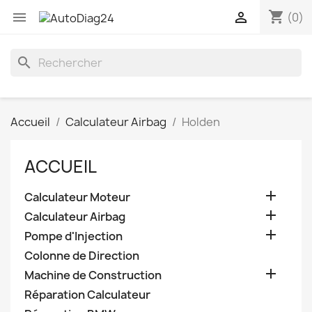
shopping_cart


(0)
search
Accueil
Calculateur Airbag
Holden
ACCUEIL

Calculateur Moteur

Calculateur Airbag

Pompe d'Injection
Colonne de Direction

Machine de Construction
Réparation Calculateur