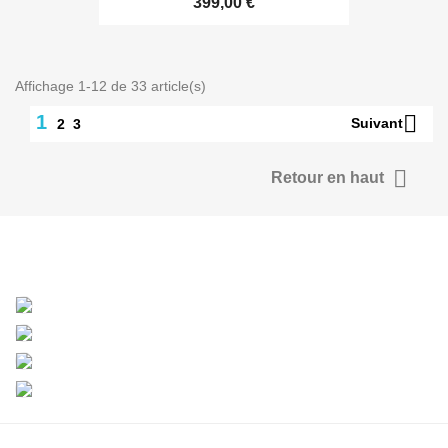
399,00 €
Affichage 1-12 de 33 article(s)

1
Suivant
2
3

Retour en haut