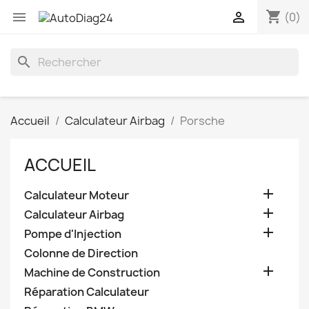
shopping_cart


(0)
search
Accueil
Calculateur Airbag
Porsche
ACCUEIL

Calculateur Moteur

Calculateur Airbag

Pompe d'Injection
Colonne de Direction

Machine de Construction
Réparation Calculateur