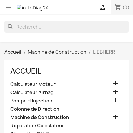
shopping_cart


(0)
search
Accueil
Machine de Construction
LIEBHERR
ACCUEIL

Calculateur Moteur

Calculateur Airbag

Pompe d'Injection
Colonne de Direction

Machine de Construction
Réparation Calculateur