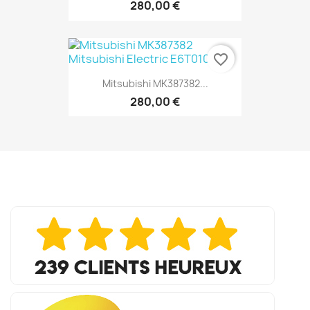
280,00 €
favorite_border
Mitsubishi MK387382...
280,00 €