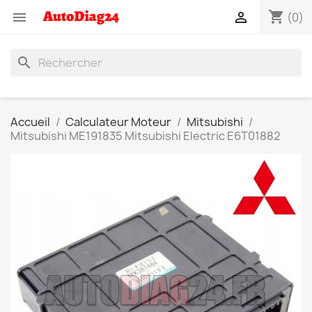
shopping_cart


(0)
search
Accueil
Calculateur Moteur
Mitsubishi
Mitsubishi ME191835 Mitsubishi Electric E6T01882