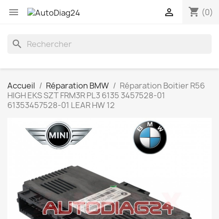
shopping_cart


(0)
search
Accueil
Réparation BMW
Réparation Boitier R56
HIGH EKS SZT FRM3R PL3 6135 3457528-01
61353457528-01 LEAR HW 12