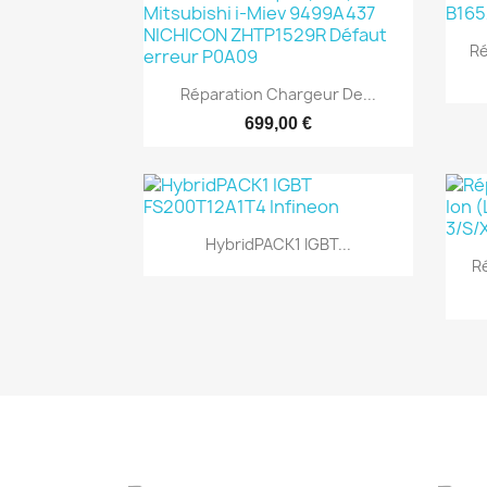
Ré

Aperçu rapide
Réparation Chargeur De...
699,00 €

Aperçu rapide
HybridPACK1 IGBT...
Ré