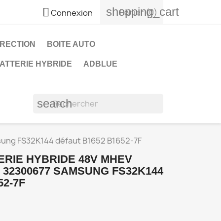
shopping_cart

Panier
(0)
Connexion
IRECTION
BOITE AUTO
ATTERIE HYBRIDE
ADBLUE
search
sung FS32K144 défaut B1652 B1652-7F
ERIE HYBRIDE 48V MHEV
 32300677 SAMSUNG FS32K144
52-7F