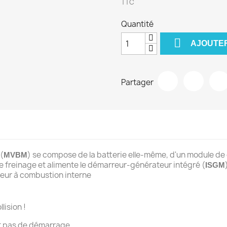
TTC
Quantité

AJOUTER
Partager
(
) se compose de la batterie elle-même, d'un module de 
MVBM
 de freinage et alimente le démarreur-générateur intégré (
ISGM
teur à combustion interne
lision !
et pas de démarrage