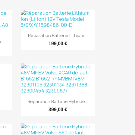

Aperçu rapide
Réparation Batterie Lithium...
...
199,00 €
.

Aperçu rapide
Réparation Batterie Hybride...
399,00 €