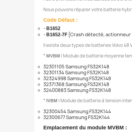
Nous pouvons réparer votre batterie hybr
Code Défaut :
-
B1652
-
[Crash détecté, actionneur
B1652-7F
Il existe deux types de batteries Volvo 4
*
| Module de batterie moyenne tens
MVBM
32301105 Samsung FS32K148
32301134 Samsung FS32K148
32324998 Samsung FS32K148
32371368 Samsung FS32K148
32400883 Samsung FS32K148
*
| Module de batterie à tension inter
IVBM
32300454 Samsung FS32K144
32300677 Samsung FS32K144
Emplacement du module MVBM :