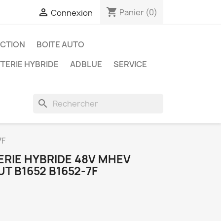
shopping_cart

Panier
(0)
Connexion
ECTION
BOITE AUTO
TERIE HYBRIDE
ADBLUE
SERVICE
search
7F
ERIE HYBRIDE 48V MHEV
T B1652 B1652-7F