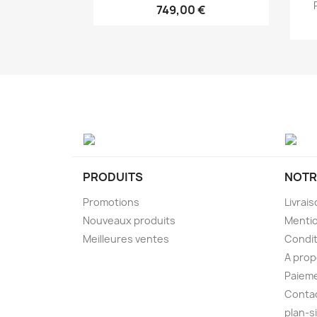
749,00 €
PRODUITS
NOTR
Promotions
Livrai
Nouveaux produits
Mentio
Meilleures ventes
Condit
A pro
Paieme
Conta
plan-s