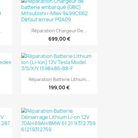
Aperçu rapide

.
Réparation Chargeur De...
699,00 €
Aperçu rapide

Réparation Batterie Lithium...
199,00 €