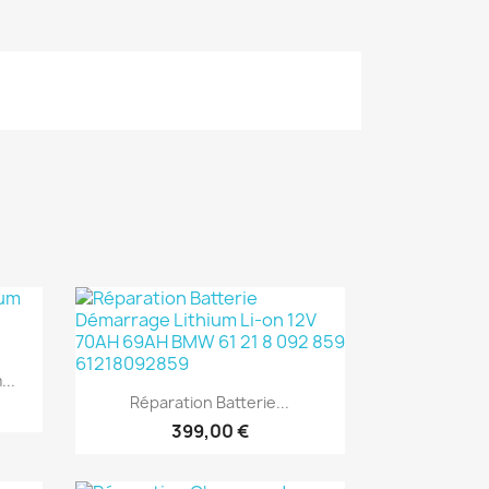
...
Aperçu rapide

Réparation Batterie...
399,00 €