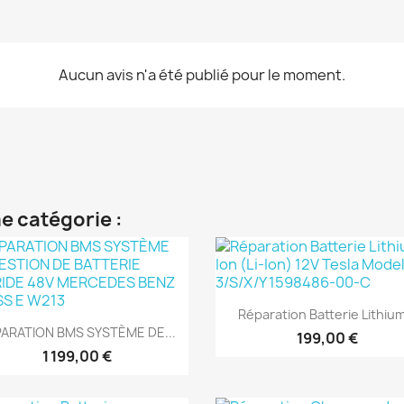
Aucun avis n'a été publié pour le moment.
e catégorie :
Aperçu rapide

Réparation Batterie Lithium
Aperçu rapide

ARATION BMS SYSTÈME DE...
199,00 €
1 199,00 €