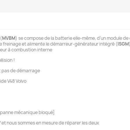
(
MVBM
) se compose de la batterie elle-même, d'un module de 
 de freinage et alimente le démarreur-générateur intégré (
ISGM
teur à combustion interne
lision !
et pas de démarrage
ide V48 Volvo
e panne mécanique bloqué]
8 V et nous sommes en mesure de réparer les deux