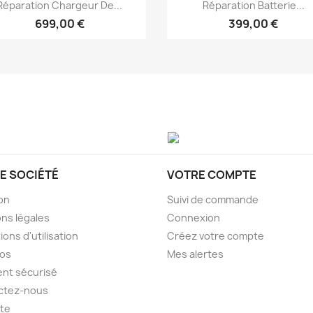
Aperçu rapide
Aperçu rapide


Réparation Chargeur De...
Réparation Batterie...
699,00 €
399,00 €
E SOCIÉTÉ
VOTRE COMPTE
son
Suivi de commande
ns légales
Connexion
ions d'utilisation
Créez votre compte
pos
Mes alertes
nt sécurisé
ctez-nous
ite