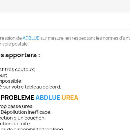
pression de
ADBLUE
sur mesure, en respectant les normes d'ant
r voie postale.
s apportera :
est très couteux;
eur;
mpossible;
é sur votre tableau de bord.
X PROBLEME
ABDLUE
UREA
rop basse urea.
Dépollution inefficace.
ection d'un bouchon.
ction de fuite
s de disponibilité trop long