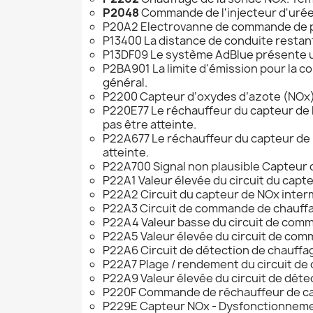
P2048
Commande de l'injecteur d'urée.
P20A2 Electrovanne de commande de purg
P13400 La distance de conduite restan
P13DF09 Le système AdBlue présente u
P2BA901 La limite d'émission pour la con
général.
P2200 Capteur d’oxydes d’azote (NOx),
P220E77 Le réchauffeur du capteur de
pas être atteinte.
P22A677 Le réchauffeur du capteur de 
atteinte.
P22A700 Signal non plausible Capteur de
P22A1 Valeur élevée du circuit du capt
P22A2 Circuit du capteur de NOx interm
P22A3 Circuit de commande de chauffage
P22A4 Valeur basse du circuit de comm
P22A5 Valeur élevée du circuit de com
P22A6 Circuit de détection de chauffag
P22A7 Plage / rendement du circuit de 
P22A9 Valeur élevée du circuit de déte
P220F Commande de réchauffeur de capt
P229E Capteur NOx - Dysfonctionnemen