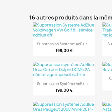
16 autres produits dans la mêm
Aperçu rapide

Suppression Systeme AdBlue...
Su
199,00 €
S
Aperçu rapide

Suppression Système AdBlue...
199,00 €