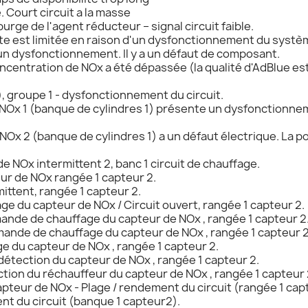
 Court circuit a la masse
e de l'agent réducteur – signal circuit faible.
te est limitée en raison d'un dysfonctionnement du systè
n dysfonctionnement. Il y a un défaut de composant.
centration de NOx a été dépassée (la qualité d'AdBlue est t
 groupe 1 - dysfonctionnement du circuit.
 NOx 1 (banque de cylindres 1) présente un dysfonctionn
NOx 2 (banque de cylindres 1) a un défaut électrique. La 
 NOx intermittent 2, banc 1 circuit de chauffage.
eur de NOx rangée 1 capteur 2.
ittent, rangée 1 capteur 2.
 du capteur de NOx / Circuit ouvert, rangée 1 capteur 2.
ande de chauffage du capteur de NOx , rangée 1 capteur 2
mande de chauffage du capteur de NOx , rangée 1 capteur 2
e du capteur de NOx , rangée 1 capteur 2.
détection du capteur de NOx , rangée 1 capteur 2.
ction du réchauffeur du capteur de NOx , rangée 1 capteur 
eur de NOx - Plage / rendement du circuit (rangée 1 capt
t du circuit (banque 1 capteur2).