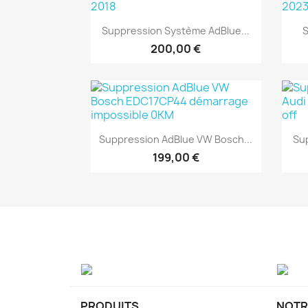
Aperçu rapide

Suppression Système AdBlue...
S
200,00 €
Aperçu rapide

Suppression AdBlue VW Bosch...
Sup
199,00 €
PRODUITS
NOTR