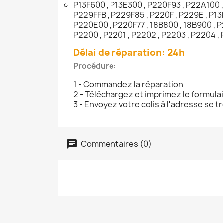
P13F600 , P13E300 , P220F93 , P22A100 ,
P229FFB , P229F85 , P220F , P229E , P1
P220E00 , P220F77 , 18B800 , 18B900 , P
P2200 , P2201 , P2202 , P2203 , P2204 ,
Délai de réparation: 24h
Procédure:
1 - Commandez la réparation
2 - Téléchargez et imprimez le formula
3 - Envoyez votre colis à l'adresse se 
Commentaires (0)