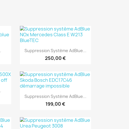
Aperçu rapide

.
Suppression Système AdBlue...
250,00 €
.
Aperçu rapide

Suppression Système AdBlue...
199,00 €