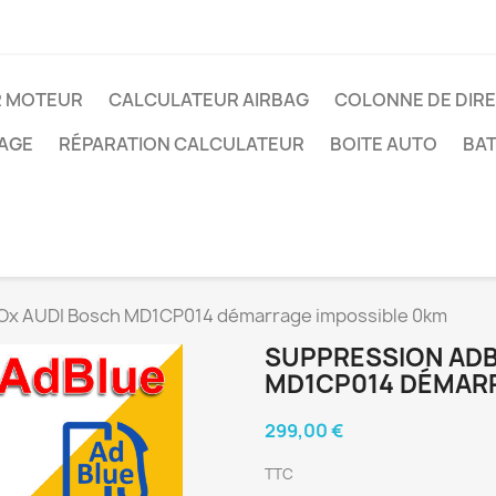
R MOTEUR
CALCULATEUR AIRBAG
COLONNE DE DIR
AGE
RÉPARATION CALCULATEUR
BOITE AUTO
BAT
Ox AUDI Bosch MD1CP014 démarrage impossible 0km
SUPPRESSION ADB
MD1CP014 DÉMARR
299,00 €
TTC