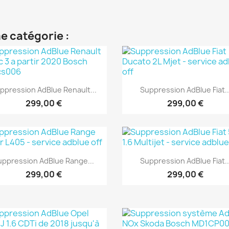
e catégorie :
Aperçu rapide
Aperçu rapide


ppression AdBlue Renault...
Suppression AdBlue Fiat..
299,00 €
299,00 €
Aperçu rapide
Aperçu rapide


uppression AdBlue Range...
Suppression AdBlue Fiat..
299,00 €
299,00 €