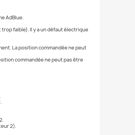
me AdBlue.
rop faible). Il y a un défaut électrique
ement. La position commandée ne peut
position commandée ne peut pas être
.
.
2.
eur 2).