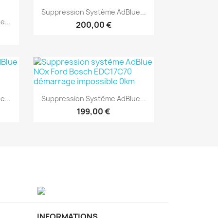
Aperçu rapide

Suppression Système AdBlue...
e...
200,00 €
Aperçu rapide

e...
Suppression Système AdBlue...
199,00 €
INFORMATIONS