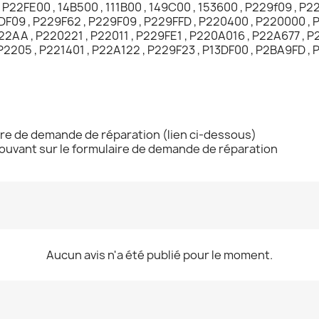
 P22FE00 , 14B500 , 111B00 , 149C00 , 153600 , P229f09 , P22
3DF09 , P229F62 , P229F09 , P229FFD , P220400 , P220000 , 
22AA , P220221 , P22011 , P229FE1 , P220A016 , P22A677 , P
 P2205 , P221401 , P22A122 , P229F23 , P13DF00 , P2BA9FD , P
ire de demande de réparation (lien ci-dessous)
trouvant sur le formulaire de demande de réparation
Aucun avis n'a été publié pour le moment.