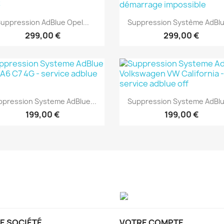
Aperçu rapide
Aperçu rapide


uppression AdBlue Opel...
Suppression Système AdBlu
299,00 €
299,00 €
Aperçu rapide
Aperçu rapide


pression Systeme AdBlue...
Suppression Systeme AdBlu
199,00 €
199,00 €
E SOCIÉTÉ
VOTRE COMPTE