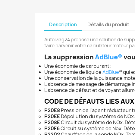
Description
Détails du produit
AutoDiag24 propose une solution de sup
faire parvenir votre calculateur moteur pa
La suppression
AdBlue®
vou
Une économie de carburant;
Une économie de liquide
AdBlue
® qui 
Une conservation de la puissance mot
L'absence de message de démarrage i
L'absence de défaut et de voyant allum
CODE DE DÉFAUTS LIES AU
P20E8
Pression de l'agent réducteur t
P20EE
Dépollution du système de NOx. 
P208E
Circuit du système de NOx. Dét
P20F6
Circuit su système de Nox. Déte
P2202
Chauffage de la sonde NOx. Temp