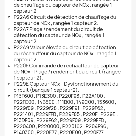
de chauffage du capteur de NOx , rangée 1
capteur 2.
P22A6 Circuit de détection de chauffage du
capteur de NOx , rangée 1 capteur 2.
P22A7 Plage / rendement du circuit de
détection du capteur de NOx , rangée 1
capteur 2.
P22A9 Valeur élevée du circuit de détection
du réchauffeur du capteur de NOx , rangée 1
capteur 2.
P220F Commande de réchauffeur de capteur
de NOx - Plage / rendement du circuit (rangée
1 capteur 2).
P229E Capteur NOx - Dysfonctionnement du
circuit (banque 1 capteur2).
P13F600 , P13E300 , P220F93 , P22A100 ,
P22FE00 , 14B500 , 111B00 , 149C00 , 153600 ,
P229f09 , P229f28 , P229F91 , P229F62 ,
P221401 , P229FFB , P229F85 , P220F , P229E ,
P13DF09 , P229F62 , P229F09 , P229FFD ,
P220400 , P220000 , P220162 , P204F96 ,
P140300 , P220E77 , P220E00 , P220F77 ,