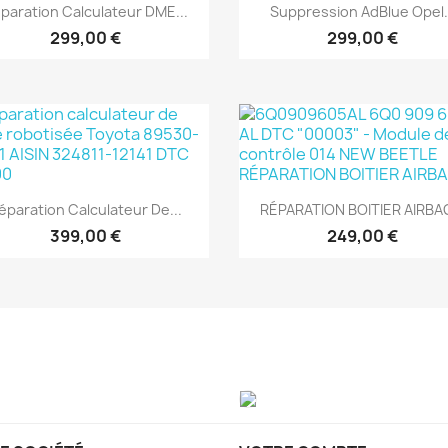
Aperçu rapide
Aperçu rapide


paration Calculateur DME...
Suppression AdBlue Opel.
299,00 €
299,00 €
Aperçu rapide
Aperçu rapide


éparation Calculateur De...
RÉPARATION BOITIER AIRBAG
399,00 €
249,00 €