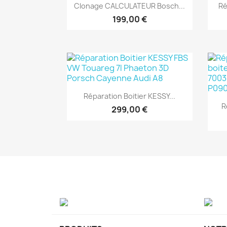
Aperçu rapide

Clonage CALCULATEUR Bosch...
Ré
199,00 €
Aperçu rapide

Réparation Boitier KESSY...
R
299,00 €