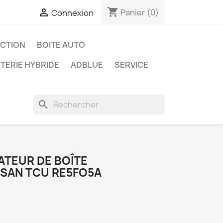
shopping_cart

Panier
(0)
Connexion
ECTION
BOITE AUTO
TERIE HYBRIDE
ADBLUE
SERVICE
search
TEUR DE BOÎTE
SAN TCU RE5FO5A