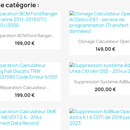
e catégorie :
Aperçu rapide

paration BCM Ford Ranger...
Aperçu rapide

Clonage Calculateur Opel.
199,00 €
149,00 €
Aperçu rapide

Suppression Système AdBlu
Aperçu rapide

Réparation Calculateur...
200,00 €
199,00 €