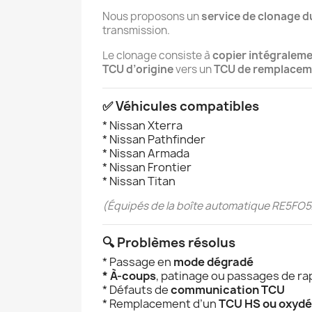
Nous proposons un
service de clonage d
transmission.
Le clonage consiste à
copier intégralem
TCU d’origine
vers un
TCU de remplacem
✅ Véhicules compatibles
* Nissan Xterra
* Nissan Pathfinder
* Nissan Armada
* Nissan Frontier
* Nissan Titan
(Équipés de la boîte automatique RE5FO
🔍 Problèmes résolus
* Passage en
mode dégradé
* À-coups
, patinage ou passages de r
* Défauts de
communication TCU
* Remplacement d’un
TCU HS ou oxydé