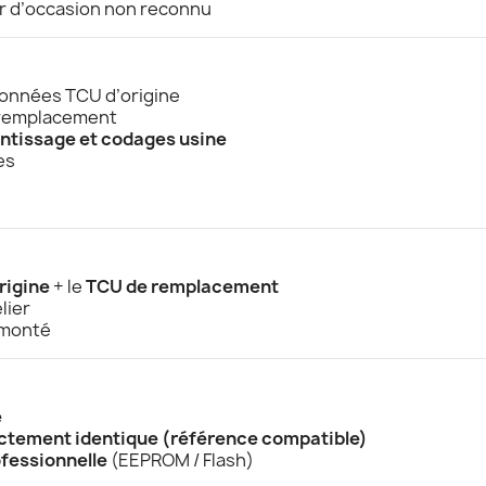
ur d’occasion non reconnu
onnées TCU d’origine
 remplacement
ntissage et codages usine
es
rigine
+ le
TCU de remplacement
lier
 monté
e
ictement identique (référence compatible)
fessionnelle
(EEPROM / Flash)