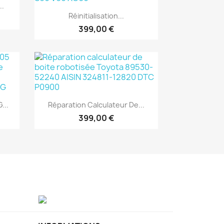
..
Aperçu rapide

Réinitialisation...
399,00 €
Aperçu rapide

...
Réparation Calculateur De...
399,00 €