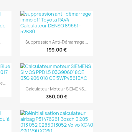
Aperçu rapide

..
Suppression Anti-Démarrage...
199,00 €
e...
Aperçu rapide

Calculateur Moteur SIEMENS...
350,00 €