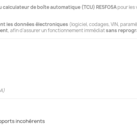
u calculateur de boîte automatique (TCU)
RE5FO5A
pour les
ent les données électroniques
(logiciel, codages, VIN, paramè
ent
, afin d’assurer un fonctionnement immédiat
sans reprogr
5A)
apports incohérents